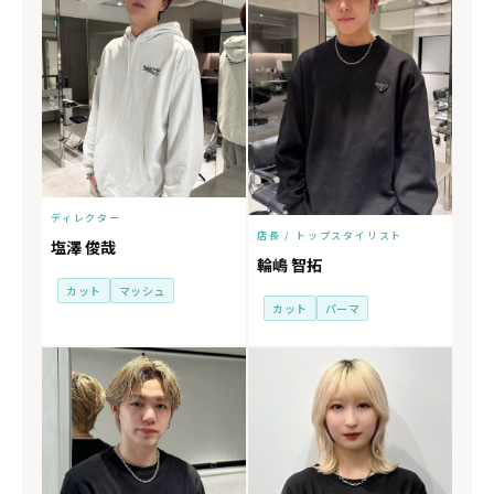
ディレクター
店長 / トップスタイリスト
塩澤 俊哉
輪嶋 智拓
カット
マッシュ
カット
パーマ