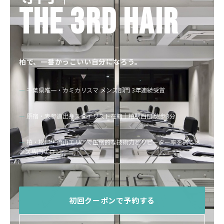
THE 3rd HAIR
柏で、一番かっこいい自分になろう。
千葉県唯一・カミカリスマ メンズ部門 3年連続受賞
原宿・表参道出身スタイリスト在籍｜柏駅西口 徒歩3分
柏・松戸・流山エリアで圧倒的な技術力とリピーター率を誇るメ
ンズ専門サロン
初回クーポンで予約する