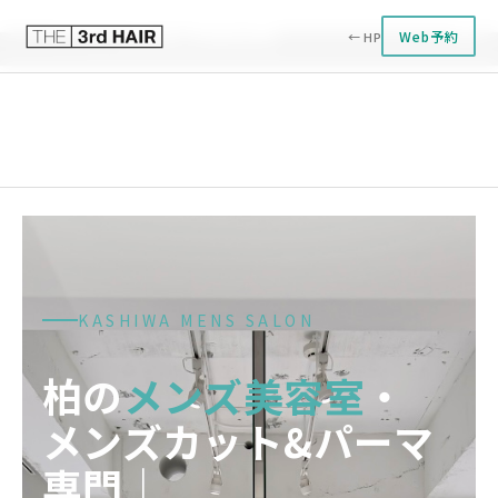
柏メンズ美容室
Web予約
← HP
KASHIWA MENS SALON
柏の
メンズ美容室
・
メンズカット&パーマ
専門｜