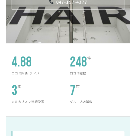
047-197-4377
4.88
248
件
口コミ評価（HPB）
口コミ総数
3
7
年
店
カミカリスマ連続受賞
グループ店舗数