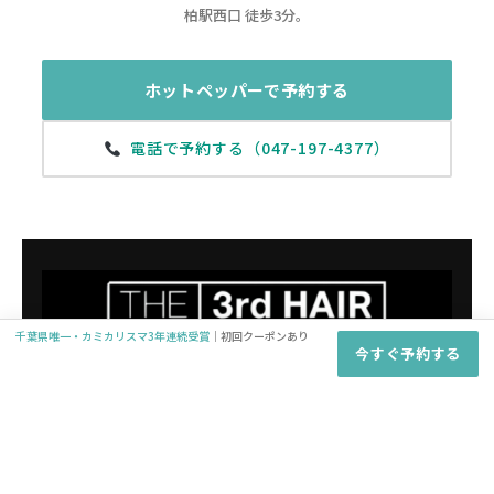
柏駅西口 徒歩3分。
ホットペッパーで予約する
電話で予約する（047-197-4377）
Amazonで購入
千葉県唯一・カミカリスマ3年連続受賞
｜初回クーポンあり
今すぐ予約する
楽天市場で購入
THE 3rd HAIR 柏店（柏 メンズ美容室・メンズカット&パー
マ専門）
千葉県柏市旭町1-2-8 ネモト第3ビル10F｜TEL: 047-197-
4377