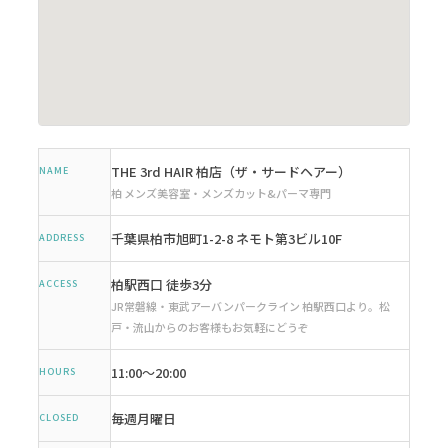
THE 3rd HAIR 柏店（ザ・サードヘアー）
NAME
柏 メンズ美容室・メンズカット&パーマ専門
千葉県柏市旭町1-2-8 ネモト第3ビル10F
ADDRESS
柏駅西口 徒歩3分
ACCESS
JR常磐線・東武アーバンパークライン 柏駅西口より。松
戸・流山からのお客様もお気軽にどうぞ
11:00〜20:00
HOURS
毎週月曜日
CLOSED