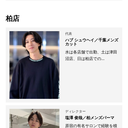
柏店
代表
ハブ シュウヘイ／千葉メンズ
カット
水は各店舗で出勤、土は津田
沼店、日は柏店での...
ディレクター
塩澤 俊哉／柏メンズパーマ
原宿の有名サロンで経験を積