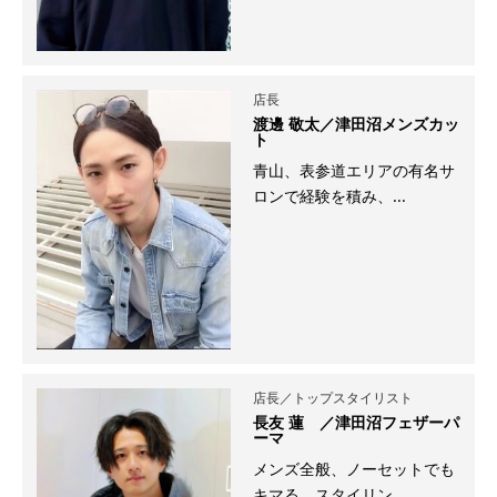
店長
渡邊 敬太／津田沼メンズカッ
ト
青山、表参道エリアの有名サ
ロンで経験を積み、...
店長／トップスタイリスト
長友 蓮 ／津田沼フェザーパ
ーマ
メンズ全般、ノーセットでも
キマる、スタイリン...