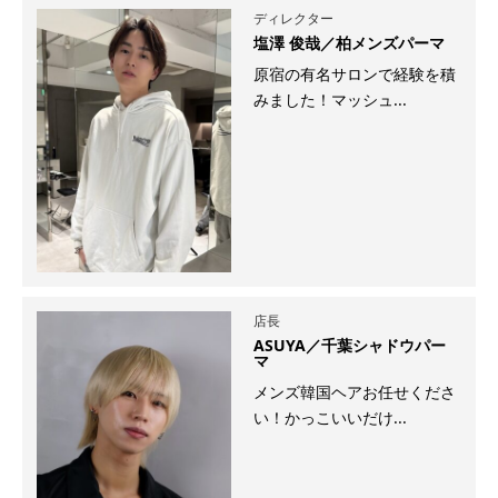
ディレクター
塩澤 俊哉／柏メンズパーマ
原宿の有名サロンで経験を積
みました！マッシュ...
店長
ASUYA／千葉シャドウパー
マ
メンズ韓国ヘアお任せくださ
い！かっこいいだけ...