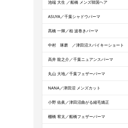
池端 大生 ／船橋 メンズ韓国ヘア
ASUYA／千葉シャドウパーマ
髙橋 一輝／柏 波巻きパーマ
中村 琢磨 ／津田沼スパイキーショート
高井 龍之介／千葉ニュアンスパーマ
丸山 大地／千葉フェザーパーマ
NANA／津田沼 メンズカット
小野 佑眞／津田沼曲がる縮毛矯正
棚橋 宥太／船橋フェザーパーマ