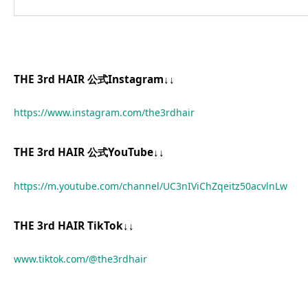
THE 3rd HAIR 公式Instagram↓↓
https://www.instagram.com/the3rdhair
THE 3rd HAIR 公式YouTube↓↓
https://m.youtube.com/channel/UC3nIViChZqeitz50acvlnLw
THE 3rd HAIR TikTok↓↓
www.tiktok.com/@the3rdhair