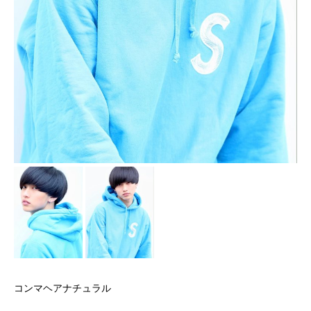
コンマヘアナチュラル