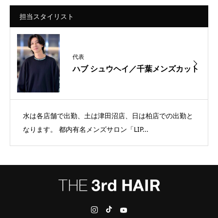
担当スタイリスト
代表
ハブ シュウヘイ／千葉メンズカット
水は各店舗で出勤、土は津田沼店、日は柏店での出勤と
なります。 都内有名メンズサロン「LIP...