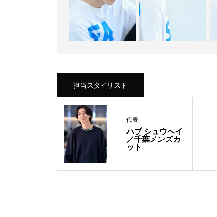
担当スタイリスト
代表
ハブ シュウヘイ
／千葉メンズカ
ット