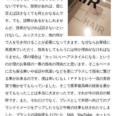
ないですから。技術があれば、逆に
言えば話さなくても何とかなるんで
す。でも、語弊があるかもしれませ
んが、技術がなければ話さないとい
けないし、ルックスとか、他の何か
で人を引き付けることが必要になってきます。なぜならお客様に
再度来ていただく、指名をしてもらうには何か理由がなければな
りません。僕の場合は「カッコいいヘアスタイルになる」という
のが僕のお客様の一番の指名の理由だと思います。そこをベース
に立ち振る舞いや会話や気遣いなどを更にプラスして指名に繋げ
る事が出来るのです。僕は幸いにもＬＩＰＰＳという一流の美容
室で働かせてもらっていました。そこで業界最高峰の技術を磨か
せてもらったことは本当に大きかったです。それが今の自分の根
幹です。また、それだけでなく、プレスとして外部へ向けてのブ
ランドイメージをアップしたりなど中枢の仕事も任されたりしま
した。ブランドの認知度を上げたり、SNS、YouTube、ホットペ